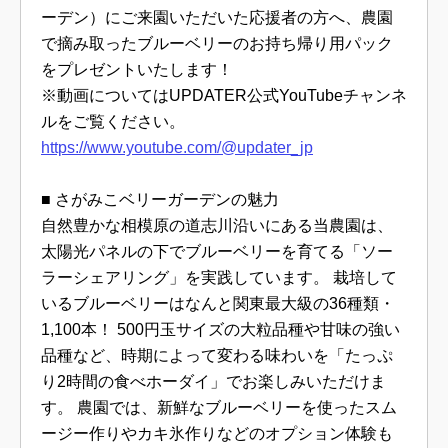
ーデン）にご来園いただいた応援者の方へ、農園
で摘み取ったブルーベリーのお持ち帰り用パック
をプレゼントいたします！
※動画についてはUPDATER公式YouTubeチャンネ
ルをご覧ください。
https://www.youtube.com/@updater_jp
■ さがみこベリーガーデンの魅力
自然豊かな相模原の道志川沿いにある当農園は、
太陽光パネルの下でブルーベリーを育てる「ソー
ラーシェアリング」を実践しています。 栽培して
いるブルーベリーはなんと関東最大級の36種類・
1,100本！ 500円玉サイズの大粒品種や甘味の強い
品種など、時期によって変わる味わいを「たっぷ
り2時間の食べホーダイ」でお楽しみいただけま
す。 農園では、新鮮なブルーベリーを使ったスム
ージー作りやカキ氷作りなどのオプション体験も