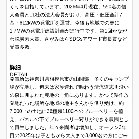
くりを目指しています。2026年4月現在、550名の個
人会員と11社の法人会員がおり、高圧・低圧合計7
基・612kWの発電所を運営。今後も地域での更に
1.7MWの発電所建設計画が進行中です。第1回かなが
わ脱炭素大賞、さがみはらSDGsアワード市長賞など
受賞多数。
詳細
DETAIL
発電所は神奈川県相模原市の山間部、多くのキャンプ
場が立地し、週末は家族連れで賑わう清流道志川沿い
の森に囲まれた農地の一角にあります。かつて耕作放
棄地だった場所を地域の地主さんから借り受け、約
7,000㎡の土地に36種類1100本のブルーベリーを植
え、パネルの下でブルーベリー狩りができる農園とし
て再生しました。年々来園者は増加し、オープン3年
目の2025年は子どもから大人まで3,000名の方にご来