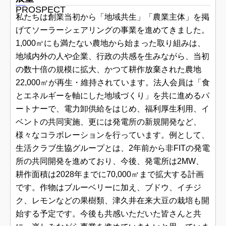
PROSPECT
私たちは創業当初から「地域共生」「農業主体」を掲
げてソーラーシェアリングの事業を進めてきました。
1,000㎥にも満たない農地から始まった取り組みは、
地域内外の人や企業、行政の共感を生みながら、当初
の数十倍の規模に拡大、かつて耕作放棄された農地
22,000㎥が再生・維持されています。法人会員は「食
とエネルギーを軸にした地域づくり」を共に進めるパ
ートナーで、電力卸供給をはじめ、福利厚生利用、イ
ベントの共同実施、更には発電所の新規開発など、
様々なコラボレーションを行っています。例として、
生活クラブ生協グループとは、2年前から非FITの発電
所の共同開発を進めており、今後、発電所は2MW、
耕作面積は2028年までに70,000㎥まで拡大する計画
です。作物はブルーベリーに加え、ブドウ、イチジ
ク、レモンなどの果樹類、津久井在来大豆の栽培も開
始する予定です。今後も共感いただいた皆さんと共